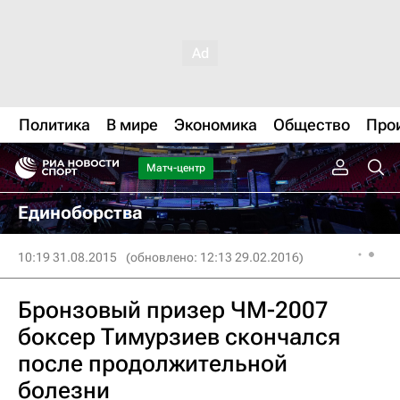
Политика
В мире
Экономика
Общество
Про
Матч-центр
Единоборства
10:19 31.08.2015
(обновлено: 12:13 29.02.2016)
Бронзовый призер ЧМ-2007
боксер Тимурзиев скончался
после продолжительной
болезни