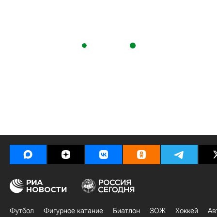
Футбол
Фигурное катание
Биатлон
ЗОЖ
Хоккей
Ав