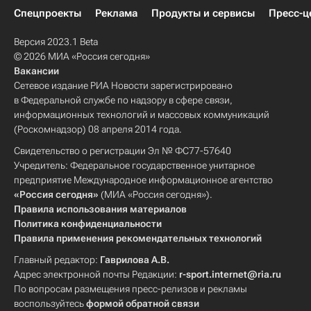
Спецпроекты
Реклама
Продукты и сервисы
Пресс-ц
Версия 2023.1 Beta
© 2026 МИА «Россия сегодня»
Вакансии
Сетевое издание РИА Новости зарегистрировано
в Федеральной службе по надзору в сфере связи,
информационных технологий и массовых коммуникаций
(Роскомнадзор) 08 апреля 2014 года.
Свидетельство о регистрации Эл № ФС77-57640
Учредитель: Федеральное государственное унитарное
предприятие Международное информационное агентство
«Россия сегодня»
(МИА «Россия сегодня»).
Правила использования материалов
Политика конфиденциальности
Правила применения рекомендательных технологий
Главный редактор:
Гаврилова А.В.
Адрес электронной почты Редакции:
r-sport.internet@ria.ru
По вопросам размещения пресс-релизов и рекламы
воспользуйтесь
формой обратной связи