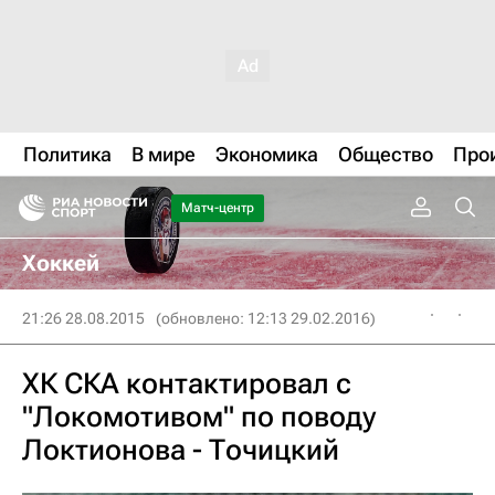
Политика
В мире
Экономика
Общество
Про
Матч-центр
Хоккей
21:26 28.08.2015
(обновлено: 12:13 29.02.2016)
ХК СКА контактировал с
"Локомотивом" по поводу
Локтионова - Точицкий