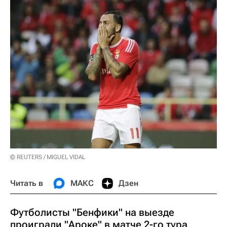
© REUTERS / MIGUEL VIDAL
Читать в
МАКС
Дзен
Футболисты "Бенфики" на выезде
проиграли "Ароке" в матче 2-го тура