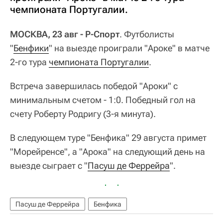
чемпионата Португалии.
МОСКВА, 23 авг - Р-Спорт
. Футболисты
"
Бенфики
" на выезде проиграли "Ароке" в матче
2-го тура
чемпионата Португалии
.
Встреча завершилась победой "Ароки" с
минимальным счетом - 1:0. Победный гол на
счету Роберту Родригу (3-я минута).
В следующем туре "Бенфика" 29 августа примет
"Морейренсе", а "Арока" на следующий день на
выезде сыграет с "
Пасуш де Феррейра
".
Пасуш де Феррейра
Бенфика