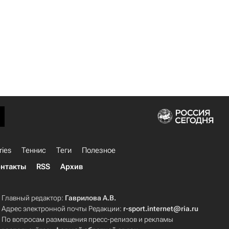
ries
Теннис
Теги
Полезное
нтакты
RSS
Архив
Главный редактор:
Гаврилова А.В.
Адрес электронной почты Редакции:
r-sport.internet@ria.ru
По вопросам размещения пресс-релизов и рекламы