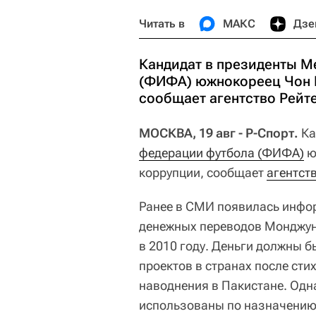
Читать в
МАКС
Дзе
Кандидат в президенты 
(ФИФА) южнокореец Чон М
сообщает агентство Рейт
МОСКВА, 19 авг - Р-Спорт.
Ка
федерации футбола (ФИФА)
ю
коррупции, сообщает
агентст
Ранее в СМИ появилась инфо
денежных переводов Монджун
в 2010 году. Деньги должны 
проектов в странах после сти
наводнения в Пакистане. Одна
использованы по назначению.