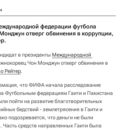
н
Международной федерации футбола
онджун отверг обвинения в коррупции,
ер.
ндидат в президенты
Международной 
жнокореец Чон Монджун отверг обвинения в
во Рейтер
.
рмация, что ФИФА начала расследование
а Футбольным федерациям Гаити и Пакистана
были пойти на развитие благотворительных
хийных бедствий - землетрясения в Гаити и
ко подозревается, что деньги не были
 Часть средств направленных Гаити была