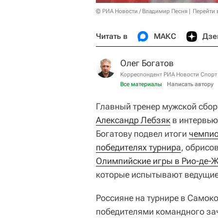
© РИА Новости / Владимир Песня
Перейти 
Читать в
МАКС
Дзе
Олег Богатов
Корреспондент РИА Новости Спорт
Все материалы
Написать автору
Главный тренер мужской сбор
Александр Лебзяк
в интервью
Богатову подвел итоги
чемпио
победителях турнира
, обрисо
Олимпийские игры в Рио-де-
которые испытывают ведущие
Россияне на турнире в Самок
победителями командного за