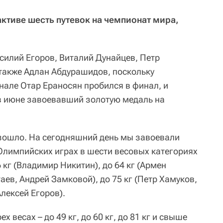
активе шесть путевок на чемпионат мира,
силий Егоров, Виталий Дунайцев, Петр
 также Адлан Абдурашидов, поскольку
нале Отар Ераносян пробился в финал, и
 в июне завоевавший золотую медаль на
зошло. На сегодняшний день мы завоевали
 Олимпийских играх в шести весовых категориях
6 кг (Владимир Никитин), до 64 кг (Армен
таев, Андрей Замковой), до 75 кг (Петр Хамуков,
Алексей Егоров).
ех весах – до 49 кг, до 60 кг, до 81 кг и свыше