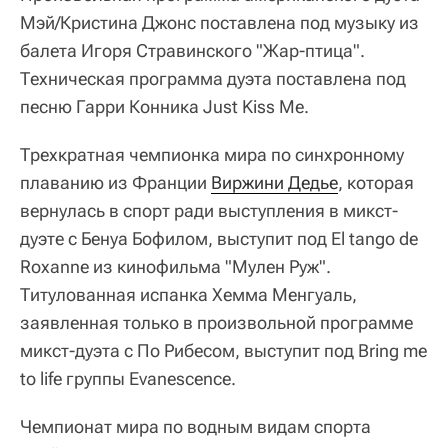
Мэй/Кристина Джонс поставлена под музыку из
балета Игоря Стравинского "Жар-птица".
Техническая программа дуэта поставлена под
песню Гарри Конника Just Kiss Me.
Трехкратная чемпионка мира по синхронному
плаванию из Франции
Виржини Дедье
, которая
вернулась в спорт ради выступления в микст-
дуэте с Бенуа Бофилом, выступит под El tango de
Roxanne из кинофильма "Мулен Руж".
Титулованная испанка Хемма Менгуаль,
заявленная только в произвольной программе
микст-дуэта c По Рибесом, выступит под Bring me
to life группы Evanescence.
Чемпионат мира по водным видам спорта