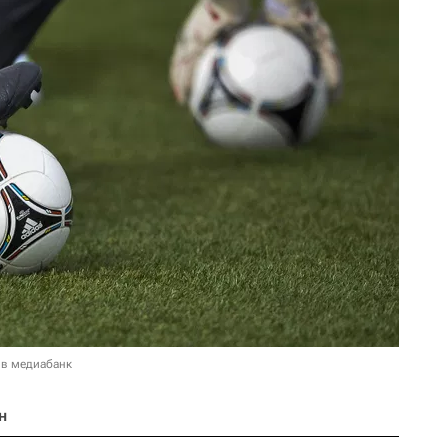
 в медиабанк
н