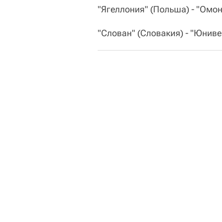
"Ягеллония" (Польша) - "Омони
"Слован" (Словакия) - "Юниве