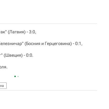
к" (Латвия) - 3:0,
елезничар" (Босния и Герцеговина) - 0:1,
" (Швеция) - 0:0.
юля.
ала