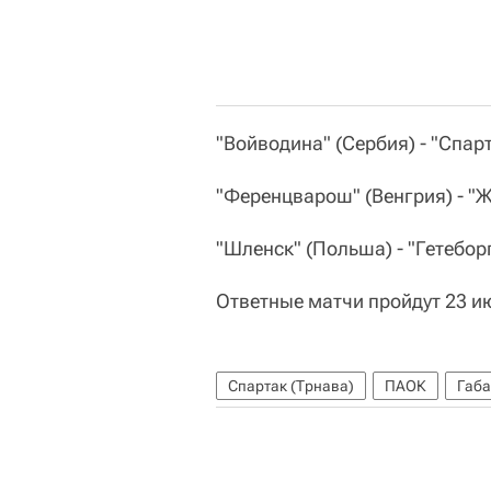
"Войводина" (Сербия) - "Спарта
"Ференцварош" (Венгрия) - "Ж
"Шленск" (Польша) - "Гетеборг
Ответные матчи пройдут 23 и
Спартак (Трнава)
ПАОК
Габ