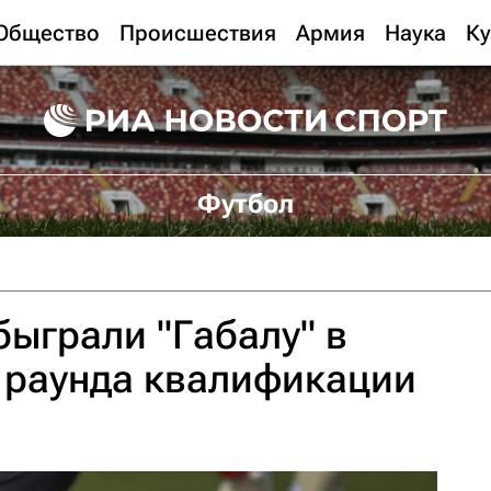
Общество
Происшествия
Армия
Наука
Ку
Футбол
быграли "Габалу" в
 раунда квалификации