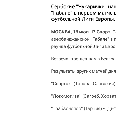
Сербские "Чукарички" на
"Габале" в первом матче
футбольной Лиги Европы.
МОСКВА, 16 июл - Р-Спорт
. 
азербайджанской "
Габале
" в
раунда
футбольной Лиги Евр
Встреча, прошедшая в Белград
Результаты других матчей дня
"
Спартак
" (Трнава, Словакия)
"Локомотива" (Загреб, Хорват
"Трабзонспор" (Турция) - "Ди