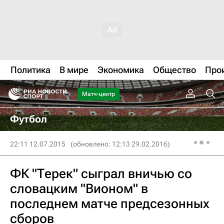
Политика
В мире
Экономика
Общество
Про
Матч-центр
Футбол
22:11 12.07.2015
(обновлено: 12:13 29.02.2016)
ФК "Терек" сыграл вничью со
словацким "Вионом" в
последнем матче предсезонных
сборов