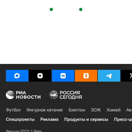
Футбол
Фигурное катание
Биатлон
ЗОЖ
Хоккей
Ав
Спецпроекты
Реклама
Продукты и сервисы
Пресс-ц
Версия 2023.1 Beta