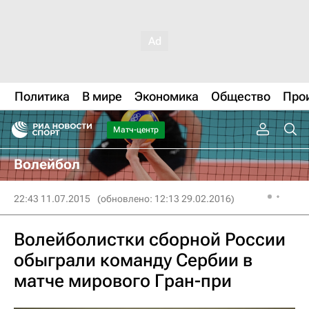
Политика
В мире
Экономика
Общество
Про
Матч-центр
Волейбол
22:43 11.07.2015
(обновлено: 12:13 29.02.2016)
Волейболистки сборной России
обыграли команду Сербии в
матче мирового Гран-при