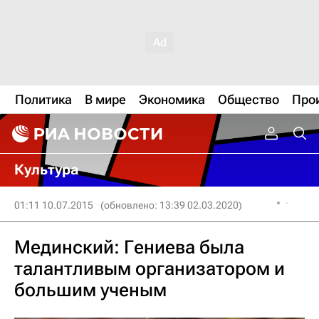
Политика
В мире
Экономика
Общество
Про
Культура
01:11 10.07.2015
(обновлено: 13:39 02.03.2020)
Мединский: Гениева была
талантливым организатором и
большим ученым