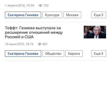
1 апреля 2016, 19:34
723
Екатерина Гениева
Культура
Москва
Еще
3
Владимир Мединский
Теффт: Гениева выступала за
Всероссийская библиотека иностранной литературы
расширение отношений между
Россией и США
Россия
10 июля 2015, 18:16
857
Екатерина Гениева
Общество
Европа
Еще
3
Весь мир
Джон Теффт
Россия