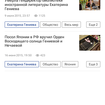
Умерла гендиректор библиотеки
иностранной литературы Екатерина
Гениева
9 июля 2015, 23:57
1125
Екатерина Гениева
Общество
Весь мир
Еще
2
Европа
Россия
Посол Японии в РФ вручил Орден
Восходящего солнца Гениевой и
Нечаевой
16 июня 2015, 19:50
423
Екатерина Гениева
Общество
Япония
Еще
3
Азия
Весь мир
Тикахито Харада