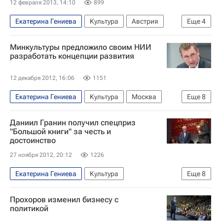
12 февраля 2013, 14:10
899
Екатерина Гениева
Культура
Австрия
Еще
4
Европа
Весь мир
Правительство РФ
Минкультуры предложило своим НИИ
Всероссийская библиотека иностранной литературы
разработать концепции развития
12 декабря 2012, 16:06
1151
Екатерина Гениева
Культура
Москва
Еще
8
Весь мир
Центральный ФО
Европа
Даниил Гранин получил спецприз
Григорий Ивлиев
Владимир Мединский
"Большой книги" за честь и
достоинство
Владимир Толстой
27 ноября 2012, 20:12
1226
Министерство культуры Российской Федерации (Минкультуры России)
Россия
Екатерина Гениева
Культура
Еще
8
Национальная литературная премия "Большая книга-2012"
Прохоров изменил бизнесу с
Москва
Весь мир
Центральный ФО
политикой
Европа
Даниил Гранин (Герман)