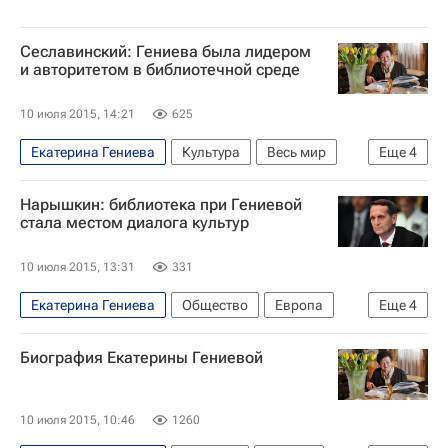
Сеславинский: Гениева была лидером
и авторитетом в библиотечной среде
10 июля 2015, 14:21
625
Екатерина Гениева
Культура
Весь мир
Еще
4
Европа
Михаил Сеславинский
Нарышкин: библиотека при Гениевой
Всероссийская библиотека иностранной литературы
стала местом диалога культур
Россия
10 июля 2015, 13:31
331
Екатерина Гениева
Общество
Европа
Еще
4
Весь мир
Сергей Нарышкин
Биография Екатерины Гениевой
Всероссийская библиотека иностранной литературы
Россия
10 июля 2015, 10:46
1260