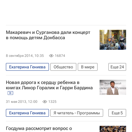
Макаревич и Сурганова дали концерт
в помощь детям Донбасса
8 сентября 2014, 10:35
16874
Екатерина Гениева
Общество
В мире
Еще
24
Религия
Культура
Украина
Ростов
Новая дорога к сердцу ребенка в
Харьков
Донецк
Донбасс
Святогорск
книгах Линор Горалик и Гарри Бардина
Центральный ФО
Донецкая область
31 мая 2013, 12:00
1325
Ярославская область
Славянск
Весь мир
Европа
Харьковская область
Екатерина Гениева
Я читатель - Программы
Еще
5
Ростовский район
Елизавета Глинка
Эфир
Израиль
Азия
Весь мир
Госдума рассмотрит вопрос о
Андрей Макаревич*
Александр Мень
Гарри Бардин