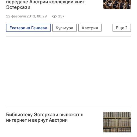
передаче Австрии коллекции книг
Эстерхази
Светлана Сурганова
Справедливая помощь
22 февраля 2013, 00:29
357
Москва-река
Россия
Религия
Екатерина Гениева
Культура
Австрия
Еще
2
Европа
Весь мир
Библиотеку Эстерхази выложат в
интернет и вернут Австрии