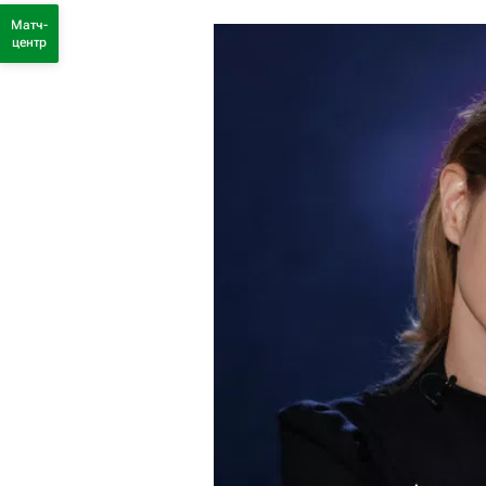
Матч-
центр