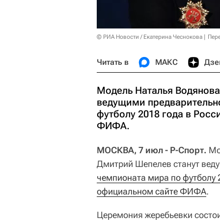
© РИА Новости / Екатерина Чеснокова
Пер
Читать в
МАКС
Дзе
Модель Наталья Водянова
ведущими предварительн
футболу 2018 года в Рос
ФИФА.
МОСКВА, 7 июл - Р-Спорт.
Мо
Дмитрий Шепелев станут вед
чемпионата мира по футболу 
официальном сайте ФИФА
.
Церемония жеребьевки состои