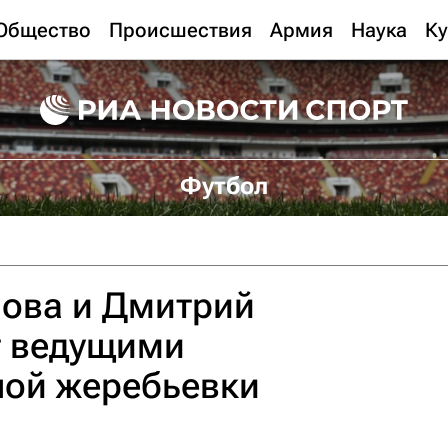
Общество
Происшествия
Армия
Наука
Ку
Футбол
нова и Дмитрий
т ведущими
ной жеребьевки