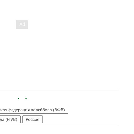
ская федерация волейбола (ВФВ)
а (FIVB)
Россия