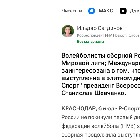
Читать в
МАКС
Дзе
Ильдар Сатдинов
Корреспондент РИА Новости Спорт
Все материалы
Волейболисты сборной Ро
Мировой лиги; Междунаро
заинтересована в том, ч
выступление в элитном ди
Спорт" президент Всерос
Станислав Шевченко.
КРАСНОДАР, 6 июл - Р-Спорт
России не покинули первый д
федерация волейбола
(FIVB) 
сборная продолжила выступле