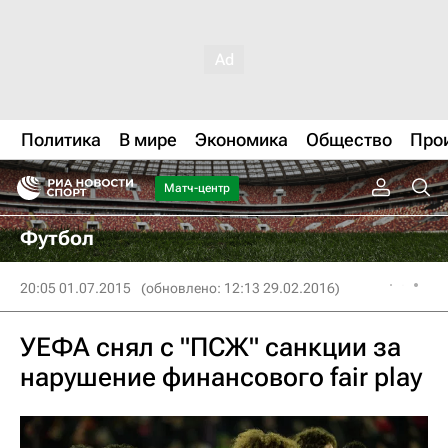
Политика
В мире
Экономика
Общество
Про
Матч-центр
Футбол
20:05 01.07.2015
(обновлено: 12:13 29.02.2016)
УЕФА снял с "ПСЖ" санкции за
нарушение финансового fair play