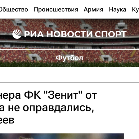
Общество
Происшествия
Армия
Наука
Ку
Футбол
ера ФК "Зенит" от
 не оправдались,
еев