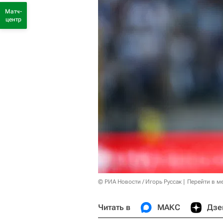
Матч-
центр
© РИА Новости / Игорь Руссак
Перейти в м
Читать в
МАКС
Дзе