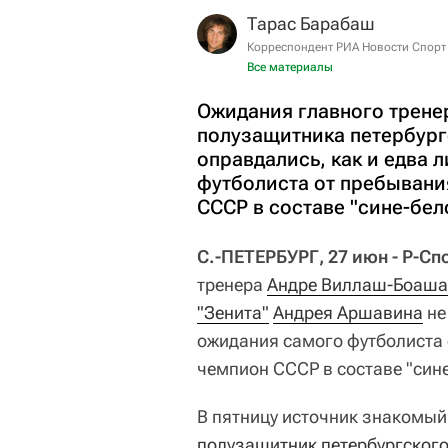
Тарас Барабаш
Корреспондент РИА Новости Спорт
Все материалы
Ожидания главного трене
полузащитника петербург
оправдались, как и едва 
футболиста от пребывания
СССР в составе "сине-бел
С.-ПЕТЕРБУРГ, 27 июн - Р-Сп
тренера
Андре Виллаш-Боаша
"Зенита"
Андрея Аршавина
не
ожидания самого футболиста о
чемпион СССР в составе "сине
В пятницу источник знакомый 
полузащитник петербургского