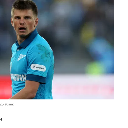
едиабанк
н