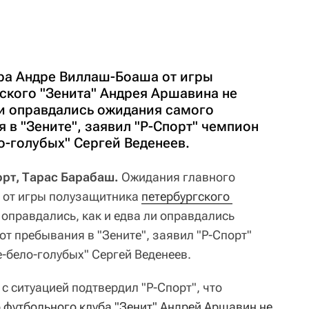
ра Андре Виллаш-Боаша от игры
ского "Зенита" Андрея Аршавина не
ли оправдались ожидания самого
 в "Зените", заявил "Р-Спорт" чемпион
о-голубых" Сергей Веденеев.
орт, Тарас Барабаш.
Ожидания главного
от игры полузащитника
петербургского 
 оправдались, как и едва ли оправдались
т пребывания в "Зените", заявил "Р-Спорт"
-бело-голубых" Сергей Веденеев.
с ситуацией подтвердил "Р-Спорт", что
 футбольного клуба "Зенит" Андрей Аршавин не 