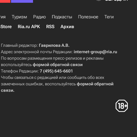
гия
Туризм
Радио
Подкасты
Полезное
Теги
uStore
Ria.ru APK
RSS
Архив
Главный редактор:
Гаврилова А.В.
Адрес электронной почты Редакции:
internet-group@ria.ru
По вопросам размещения пресс-релизов и рекламы
воспользуйтесь
формой обратной связи
Телефон Редакции:
7 (495) 645-6601
Чтобы связаться с редакцией или сообщить обо всех
замеченных ошибках, воспользуйтесь
формой обратной
связи
.