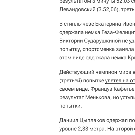
результатом 3 минуты 52,03 с
Левандовский (3.52,06), треть
В стипль-чезе Екатерина Ивон
одержала немка Геза-Фелицит
Виктории Сударушкиной не уд
попытку, спортсменка заняла 
этом виде одержала немка Кр
Действующий чемпион мира в
(третьей) попытке
улетел на о
своем виде
. Француз Кафетье
результат Менькова, но уступ
попытки.
Даниил Цыплаков одержал поб
уровне 2,33 метра. На второ