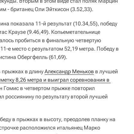
екунды. Вторым в этом виде стал поляк Марцин
им - британец Оли Эйткисон (3.52,33).
ина показала 11-й результат (10.34,55), победу
ас Краузе (9.46,49). Копьеметательнице
алось пробиться в финальную четвертую
11-е место с результатом 52,19 метра. Победу в
истина Обергфелль (61,69).
 прыжках в длину
Александр Меньков
в лучшей
тметку 8,26 метра и выиграл соревнования в 
н Гомис в четвертом прыжке повторил
ил россиянину по результату второй лучшей
еду в прыжках в высоту, преодолев планку на
й строчке расположился итальянец Марко