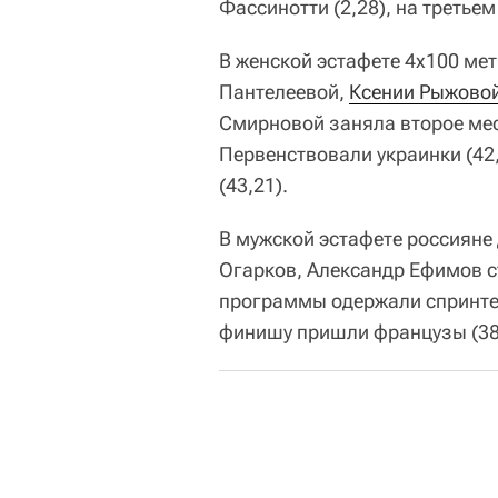
Фассинотти (2,28), на третье
В женской эстафете 4x100 ме
Пантелеевой,
Ксении Рыжово
Смирновой заняла второе мес
Первенствовали украинки (42,
(43,21).
В мужской эстафете россияне
Огарков, Александр Ефимов ст
программы одержали спринтер
финишу пришли французы (38,3