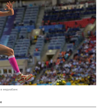
 в медиабанк
н