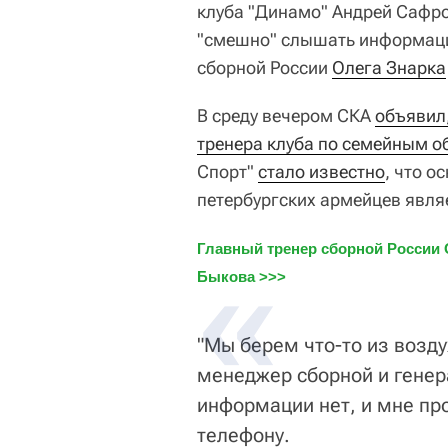
клуба "Динамо" Андрей Сафрон
"смешно" слышать информаци
сборной России
Олега Знарка
В среду вечером СКА
объявил,
тренера клуба по семейным о
Спорт"
стало известно
, что о
петербургских армейцев явля
Главный тренер сборной России О
Быкова >>>
"Мы берем что-то из возду
менеджер сборной и генер
информации нет, и мне пр
телефону.