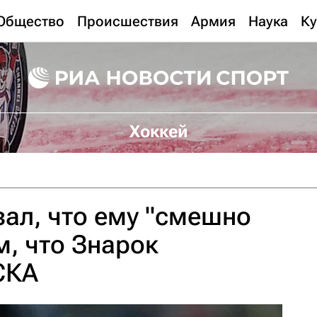
Общество
Происшествия
Армия
Наука
Ку
Хоккей
ал, что ему "смешно
м, что Знарок
СКА