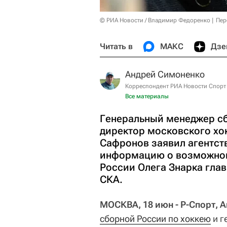
© РИА Новости / Владимир Федоренко
Пер
Читать в
МАКС
Дзе
Андрей Симоненко
Корреспондент РИА Новости Спорт
Все материалы
Генеральный менеджер сб
директор московского хо
Сафронов заявил агентств
информацию о возможном
России Олега Знарка гла
СКА.
МОСКВА, 18 июн - Р-Спорт, 
сборной России по хоккею
и г