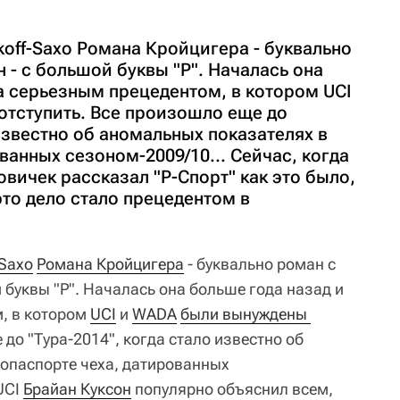
off-Saxo Романа Кройцигера - буквально
 - с большой буквы "Р". Началась она
а серьезным прецедентом, в котором UCI
тступить. Все произошло еще до
 известно об аномальных показателях в
ванных сезоном-2009/10... Сейчас, когда
овичек рассказал "Р-Спорт" как это было,
это дело стало прецедентом в
-Saxo
Романа Кройцигера
- буквально роман с
 буквы "Р". Началась она больше года назад и
, в котором
UCI
и
WADA
были вынуждены 
 до "Тура-2014", когда стало известно об
опаспорте чеха, датированных
UCI
Брайан Куксон
популярно объяснил всем,