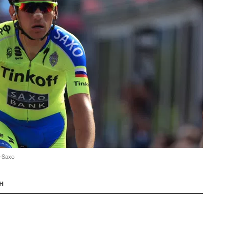
-Saxo
н