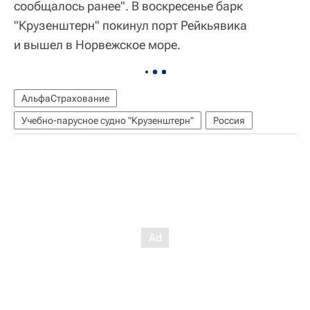
сообщалось ранее". В воскресенье барк
"Крузенштерн" покинул порт Рейкьявика
и вышел в Норвежское море.
АльфаСтрахование
Учебно-парусное судно "Крузенштерн"
Россия