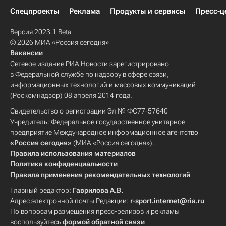
Спецпроекты
Реклама
Продукты и сервисы
Пресс-ц
Версия 2023.1 Beta
© 2026 МИА «Россия сегодня»
Вакансии
Сетевое издание РИА Новости зарегистрировано
в Федеральной службе по надзору в сфере связи,
информационных технологий и массовых коммуникаций
(Роскомнадзор) 08 апреля 2014 года.
Свидетельство о регистрации Эл № ФС77-57640
Учредитель: Федеральное государственное унитарное
предприятие Международное информационное агентство
«Россия сегодня»
(МИА «Россия сегодня»).
Правила использования материалов
Политика конфиденциальности
Правила применения рекомендательных технологий
Главный редактор:
Гаврилова А.В.
Адрес электронной почты Редакции:
r-sport.internet@ria.ru
По вопросам размещения пресс-релизов и рекламы
воспользуйтесь
формой обратной связи