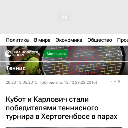
Политика
В мире
Экономика
Общество
Про
Матч-центр
Теннис
20:23 13.06.2015
(обновлено: 12:13 29.02.2016)
Кубот и Карлович стали
победителями теннисного
турнира в Хертогенбосе в парах