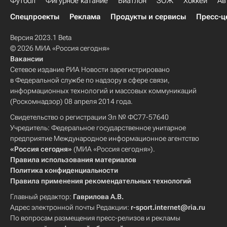
Футбол
Фигурное катание
Биатлон
ЗОЖ
Хоккей
Ав
Спецпроекты
Реклама
Продукты и сервисы
Пресс-ц
Версия 2023.1 Beta
© 2026 МИА «Россия сегодня»
Вакансии
Сетевое издание РИА Новости зарегистрировано
в Федеральной службе по надзору в сфере связи,
информационных технологий и массовых коммуникаций
(Роскомнадзор) 08 апреля 2014 года.
Свидетельство о регистрации Эл № ФС77-57640
Учредитель: Федеральное государственное унитарное
предприятие Международное информационное агентство
«Россия сегодня»
(МИА «Россия сегодня»).
Правила использования материалов
Политика конфиденциальности
Правила применения рекомендательных технологий
Главный редактор:
Гаврилова А.В.
Адрес электронной почты Редакции:
r-sport.internet@ria.ru
По вопросам размещения пресс-релизов и рекламы