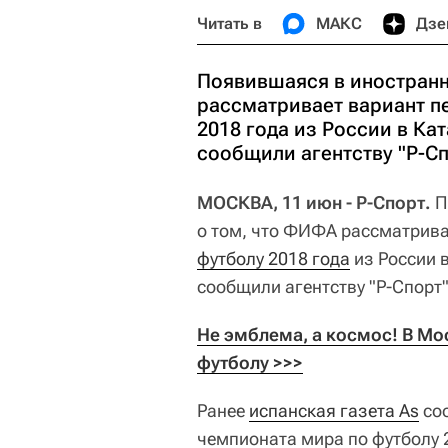
Читать в
МАКС
Дзе
Появившаяся в иностран
рассматривает вариант п
2018 года из России в Ка
сообщили агентству "Р-С
МОСКВА, 11 июн - Р-Спорт.
П
о том, что ФИФА рассматрива
футболу 2018 года
из России в
сообщили агентству "Р-Спорт"
Не эмблема, а космос! В Мо
футболу >>>
Ранее
испанская газета As
соо
чемпионата мира по футболу 2