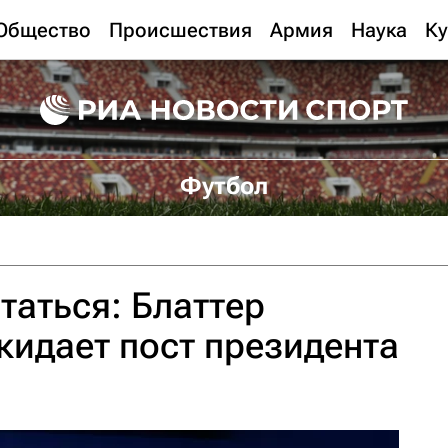
Общество
Происшествия
Армия
Наука
Ку
Футбол
таться: Блаттер
окидает пост президента