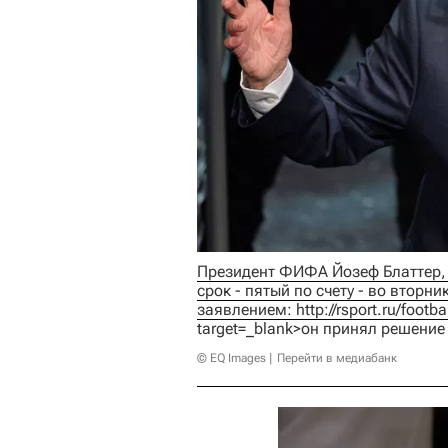
Президент ФИФА Йозеф Блаттер, 
срок - пятый по счету - во втор
заявлением: 
http://rsport.ru/foot
target=_blank>он принял решение
© EQ Images
Перейти в медиабанк