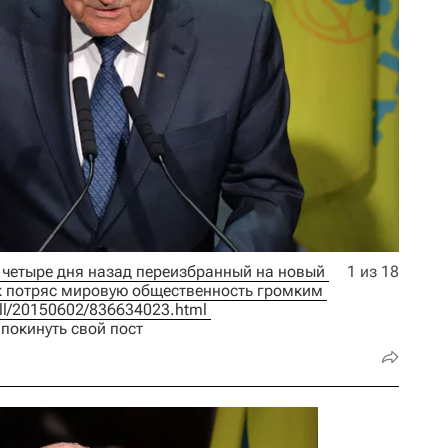
четыре дня назад переизбранный на новый 
1 из 18
ник потряс мировую общественность громким 
ball/20150602/836634023.html 
 покинуть свой пост