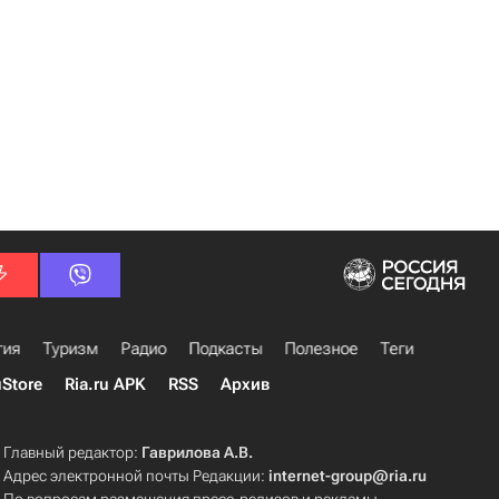
гия
Туризм
Радио
Подкасты
Полезное
Теги
uStore
Ria.ru APK
RSS
Архив
Главный редактор:
Гаврилова А.В.
Адрес электронной почты Редакции:
internet-group@ria.ru