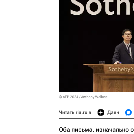
© AFP 2024 / Anthony Wallace
Читать ria.ru в
Дзен
Оба письма, изначально о