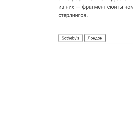
из них — фрагмент сюиты ном
стерлингов.
Sotheby's
Лондон