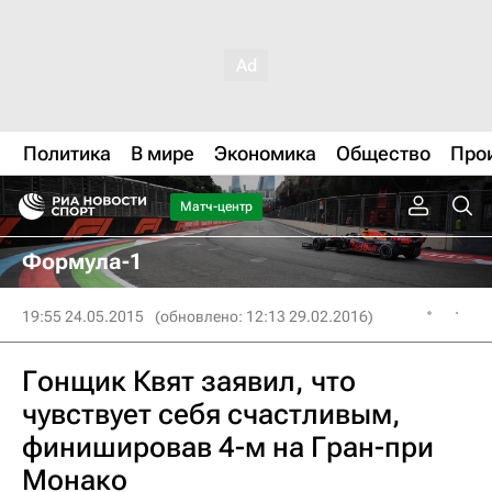
Политика
В мире
Экономика
Общество
Про
Матч-центр
Формула-1
19:55 24.05.2015
(обновлено: 12:13 29.02.2016)
Гонщик Квят заявил, что
чувствует себя счастливым,
финишировав 4-м на Гран-при
Монако