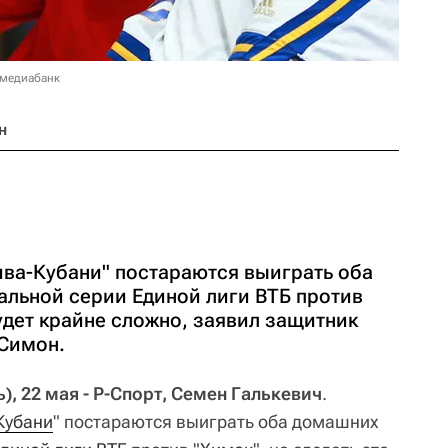
 медиабанк
н
ва-Кубани" постараются выиграть оба
льной серии Единой лиги ВТБ против
будет крайне сложно, заявил защитник
Симон.
, 22 мая - Р-Спорт, Семен Галькевич
.
Кубани
" постараются выиграть оба домашних