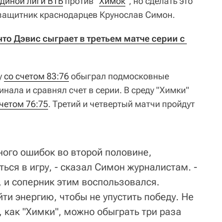
диной лиги ВТБ
против "
Химок
", но сделать это
 защитник краснодарцев Крунослав Симон.
то Дэвис сыграет в третьем матче серии с 
у
со счетом 83:76
обыграл подмосковные
инала и сравнял счет в серии. В среду "Химки"
счетом 76:75
. Третий и четвертый матчи пройдут
ого ошибок во второй половине,
ься в игру, - сказал Симон журналистам. -
, и соперник этим воспользовался.
ти энергию, чтобы не упустить победу. Не
, как "Химки", можно обыграть три раза