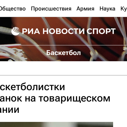
Общество
Происшествия
Армия
Наука
Ку
Баскетбол
скетболистки
чанок на товарищеском
ании