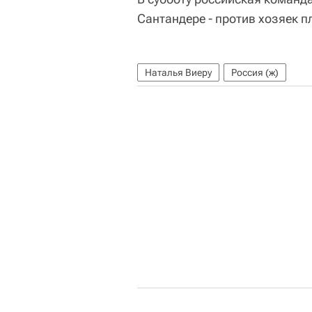
Сантандере - против хозяек 
Наталья Виеру
Россия (ж)