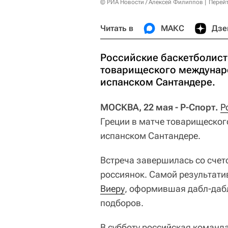
© РИА Новости / Алексей Филиппов
Перейт
Читать в
МАКС
Дзе
Российские баскетболист
товарищеского междунаро
испанском Сантандере.
МОСКВА, 22 мая - Р-Спорт.
Р
Греции в матче товарищеског
испанском Сантандере.
Встреча завершилась со счетом
россиянок. Самой результати
Виеру
, оформившая дабл-дабл
подборов.
В субботу российская команд