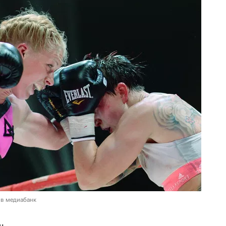
 в медиабанк
н