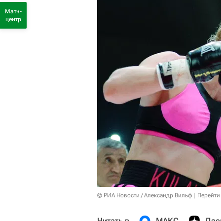
Матч-
центр
© РИА Новости / Александр Вильф
Перейти
Читать в
МАКС
Дзе