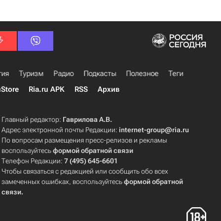
гия
Туризм
Радио
Подкасты
Полезное
Теги
uStore
Ria.ru APK
RSS
Архив
Главный редактор:
Гаврилова А.В.
Адрес электронной почты Редакции:
internet-group@ria.ru
По вопросам размещения пресс-релизов и рекламы
воспользуйтесь
формой обратной связи
Телефон Редакции:
7 (495) 645-6601
Чтобы связаться с редакцией или сообщить обо всех
замеченных ошибках, воспользуйтесь
формой обратной
связи
.