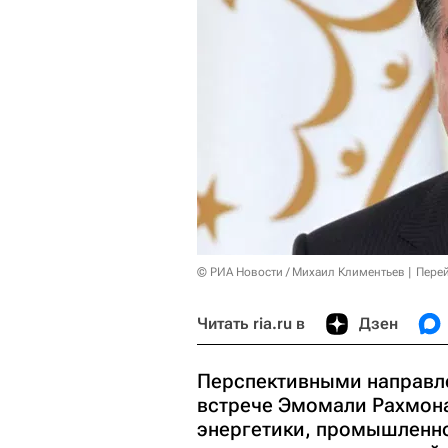
© РИА Новости / Михаил Климентьев
Перей
Читать ria.ru в
Дзен
Перспективными направле
встрече Эмомали Рахмона
энергетики, промышленно