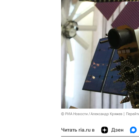
© РИА Новости / Александр Кряжев
Перейт
Читать ria.ru в
Дзен