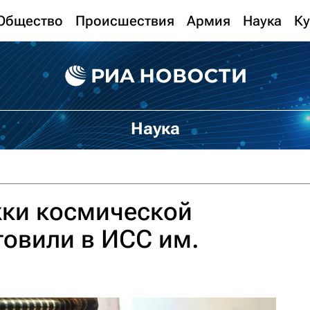
Общество
Происшествия
Армия
Наука
Ку
Наука
ки космической
товили в ИСС им.