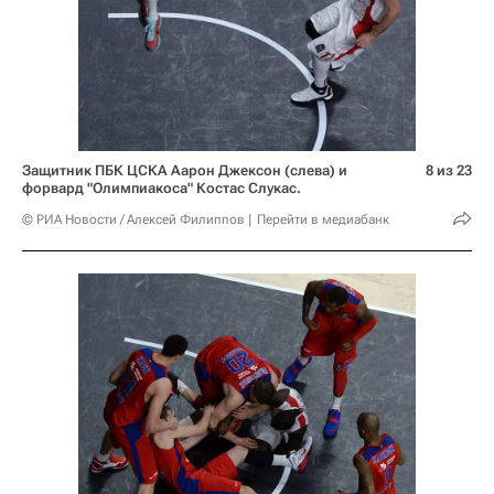
Защитник ПБК ЦСКА Аарон Джексон (слева) и
8 из 23
форвард "Олимпиакоса" Костас Слукас.
© РИА Новости / Алексей Филиппов
Перейти в медиабанк