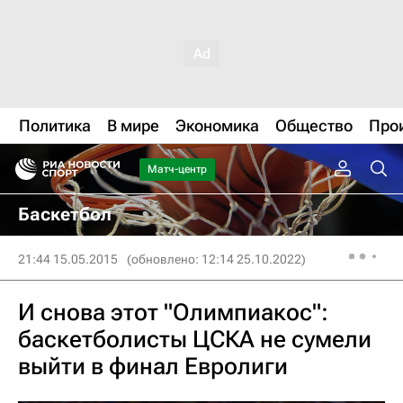
Политика
В мире
Экономика
Общество
Про
Матч-центр
Баскетбол
21:44 15.05.2015
(обновлено: 12:14 25.10.2022)
И снова этот "Олимпиакос":
баскетболисты ЦСКА не сумели
выйти в финал Евролиги