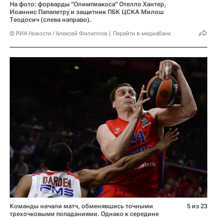
На фото: форварды "Олимпиакоса" Отелло Хантер,
Иоаннис Папапетру и защитник ПБК ЦСКА Милош
Теодосич (слева направо).
© РИА Новости / Алексей Филиппов
Перейти в медиабанк
Команды начали матч, обменявшись точными
5 из 23
трехочковыми попаданиями. Однако к середине