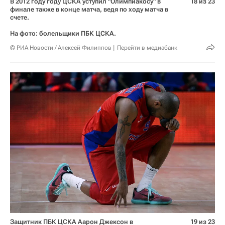
В 2012 году году ЦСКА уступил "Олимпиакосу" в
18 из 23
финале также в конце матча, ведя по ходу матча в
счете.
На фото: болельщики ПБК ЦСКА.
© РИА Новости / Алексей Филиппов
Перейти в медиабанк
Защитник ПБК ЦСКА Аарон Джексон в
19 из 23