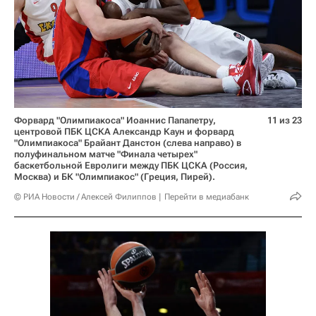
Форвард "Олимпиакоса" Иоаннис Папапетру,
11 из 23
центровой ПБК ЦСКА Александр Каун и форвард
"Олимпиакоса" Брайант Данстон (слева направо) в
полуфинальном матче "Финала четырех"
баскетбольной Евролиги между ПБК ЦСКА (Россия,
Москва) и БК "Олимпиакос" (Греция, Пирей).
© РИА Новости / Алексей Филиппов
Перейти в медиабанк