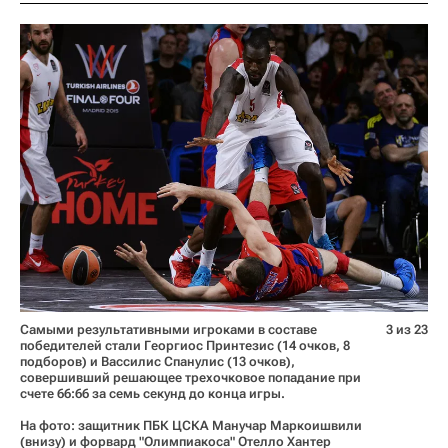
Самыми результативными игроками в составе
3 из 23
победителей стали Георгиос Принтезис (14 очков, 8
подборов) и Вассилис Спанулис (13 очков),
совершивший решающее трехочковое попадание при
счете 66:66 за семь секунд до конца игры.
На фото: защитник ПБК ЦСКА Манучар Маркоишвили
(внизу) и форвард "Олимпиакоса" Отелло Хантер