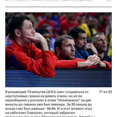
В решающей 10-минутке ЦСКА смог оторваться от
17 из 23
неуступчивых греков на девять очков, но из-за
неразберихи у россиян в атаке "Олимпиакос" за две
минуты до сирены уже был впереди. За 30 секунд до
конца счет был равным - 66:66. И в этот момент игру
на себя взял Спанулис, который забросил
трехочковый и вывел "Олимпиакос" вперед. Армейцы