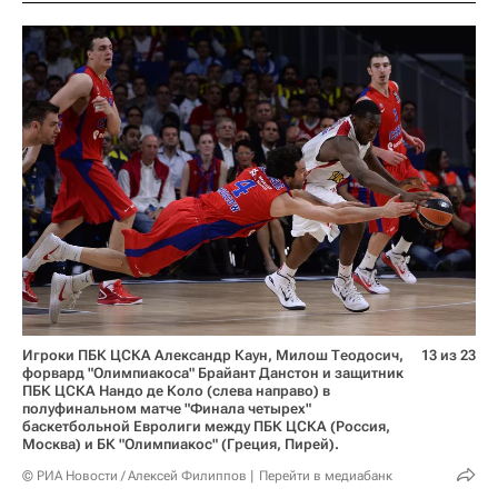
Игроки ПБК ЦСКА Александр Каун, Милош Теодосич,
13 из 23
форвард "Олимпиакоса" Брайант Данстон и защитник
ПБК ЦСКА Нандо де Коло (слева направо) в
полуфинальном матче "Финала четырех"
баскетбольной Евролиги между ПБК ЦСКА (Россия,
Москва) и БК "Олимпиакос" (Греция, Пирей).
© РИА Новости / Алексей Филиппов
Перейти в медиабанк