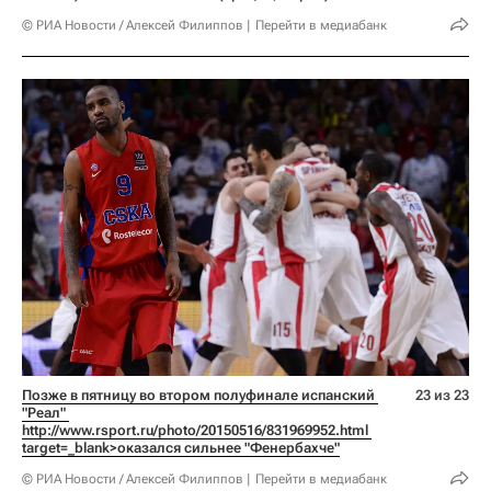
© РИА Новости / Алексей Филиппов
Перейти в медиабанк
Позже в пятницу во втором полуфинале испанский 
23 из 23
"Реал" 
http://www.rsport.ru/photo/20150516/831969952.html 
target=_blank>оказался сильнее "Фенербахче"
© РИА Новости / Алексей Филиппов
Перейти в медиабанк