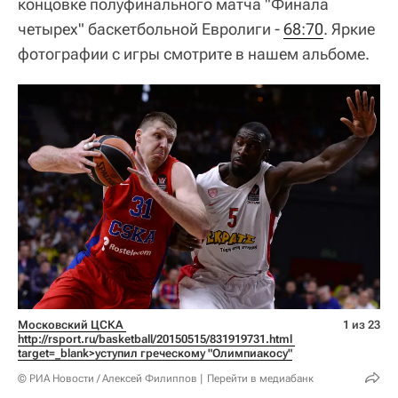
концовке полуфинального матча "Финала
четырех" баскетбольной Евролиги -
68:70
. Яркие
фотографии с игры смотрите в нашем альбоме.
Московский ЦСКА 
1 из 23
http://rsport.ru/basketball/20150515/831919731.html 
target=_blank>уступил греческому "Олимпиакосу"
© РИА Новости / Алексей Филиппов
Перейти в медиабанк