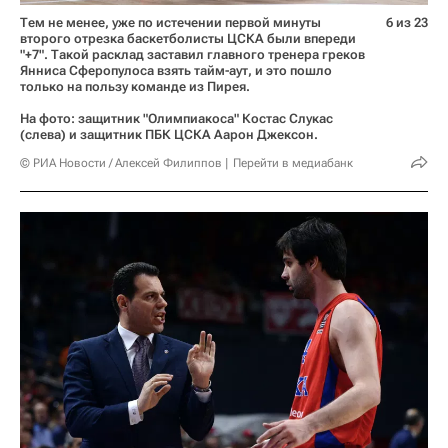
Тем не менее, уже по истечении первой минуты
6 из 23
второго отрезка баскетболисты ЦСКА были впереди
"+7". Такой расклад заставил главного тренера греков
Янниса Сферопулоса взять тайм-аут, и это пошло
только на пользу команде из Пирея.
На фото: защитник "Олимпиакоса" Костас Слукас
(слева) и защитник ПБК ЦСКА Аарон Джексон.
© РИА Новости / Алексей Филиппов
Перейти в медиабанк