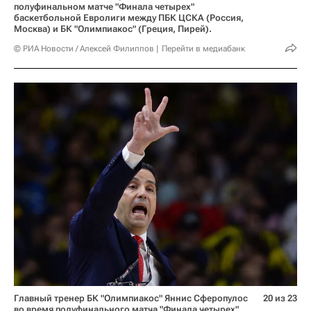
полуфинальном матче "Финала четырех"
баскетбольной Евролиги между ПБК ЦСКА (Россия,
Москва) и БК "Олимпиакос" (Греция, Пирей).
© РИА Новости / Алексей Филиппов
Перейти в медиабанк
Главный тренер БК "Олимпиакос" Яннис Сферопулос
20 из 23
во время полуфинального матча "Финала четырех"