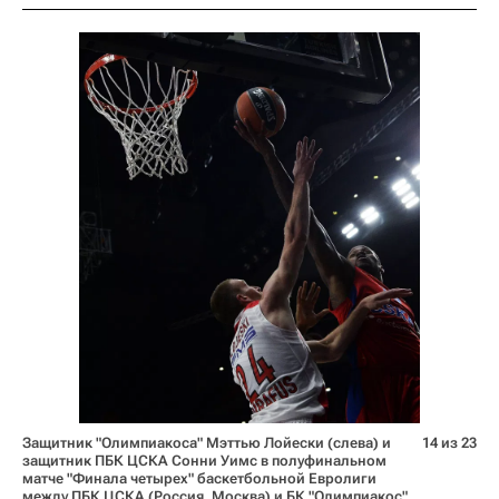
Защитник "Олимпиакоса" Мэттью Лойески (слева) и
14 из 23
защитник ПБК ЦСКА Сонни Уимс в полуфинальном
матче "Финала четырех" баскетбольной Евролиги
между ПБК ЦСКА (Россия, Москва) и БК "Олимпиакос"