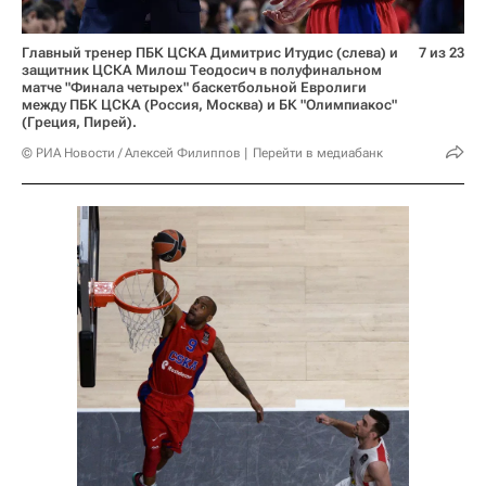
Главный тренер ПБК ЦСКА Димитрис Итудис (слева) и
7 из 23
защитник ЦСКА Милош Теодосич в полуфинальном
матче "Финала четырех" баскетбольной Евролиги
между ПБК ЦСКА (Россия, Москва) и БК "Олимпиакос"
(Греция, Пирей).
© РИА Новости / Алексей Филиппов
Перейти в медиабанк