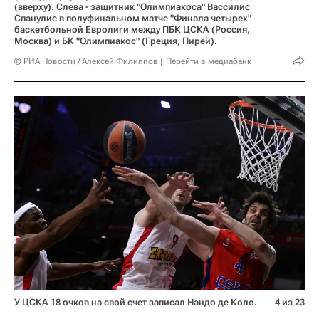
(вверху). Слева - защитник "Олимпиакоса" Вассилис
Спанулис в полуфинальном матче "Финала четырех"
баскетбольной Евролиги между ПБК ЦСКА (Россия,
Москва) и БК "Олимпиакос" (Греция, Пирей).
© РИА Новости / Алексей Филиппов
Перейти в медиабанк
У ЦСКА 18 очков на свой счет записал Нандо де Коло.
4 из 23