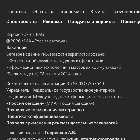
Политика
Общество
Экономика
В мире
Происшеств
Спецпроекты
Реклама
Продукты и сервисы
Пресс-ц
Версия 2023.1 Beta
© 2026 МИА «Россия сегодня»
Вакансии
Сетевое издание РИА Новости зарегистрировано
в Федеральной службе по надзору в сфере связи,
информационных технологий и массовых коммуникаций
(Роскомнадзор) 08 апреля 2014 года.
Свидетельство о регистрации Эл № ФС77-57640
Учредитель: Федеральное государственное унитарное
предприятие Международное информационное агентство
«Россия сегодня»
(МИА «Россия сегодня»).
Правила использования материалов
Политика конфиденциальности
Правила применения рекомендательных технологий
Главный редактор:
Гаврилова А.В.
Адрес электронной почты Редакции:
internet-group@ria.ru