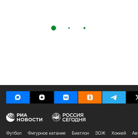
Футбол
Фигурное катание
Биатлон
ЗОЖ
Хоккей
Ав