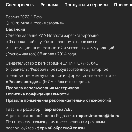
Спецпроекты
Реклама
Продукты и сервисы
Пресс-ц
Версия 2023.1 Beta
© 2026 МИА «Россия сегодня»
Вакансии
Сетевое издание РИА Новости зарегистрировано
в Федеральной службе по надзору в сфере связи,
информационных технологий и массовых коммуникаций
(Роскомнадзор) 08 апреля 2014 года.
Свидетельство о регистрации Эл № ФС77-57640
Учредитель: Федеральное государственное унитарное
предприятие Международное информационное агентство
«Россия сегодня»
(МИА «Россия сегодня»).
Правила использования материалов
Политика конфиденциальности
Правила применения рекомендательных технологий
Главный редактор:
Гаврилова А.В.
Адрес электронной почты Редакции:
r-sport.internet@ria.ru
По вопросам размещения пресс-релизов и рекламы
воспользуйтесь
формой обратной связи