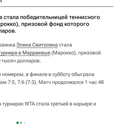
н
а стала победительницей теннисного
рокко), призовой фонд которого
ларов.
раинка
Элина Свитолина
стала
турнира в Марракеше
(Марокко), призовой
0 тысяч долларов.
м номером, в финале в субботу обыграла
ом 7:5, 7:6 (7:3). Матч продолжался 1 час 48
 турнирах WTA стала третьей в карьере и