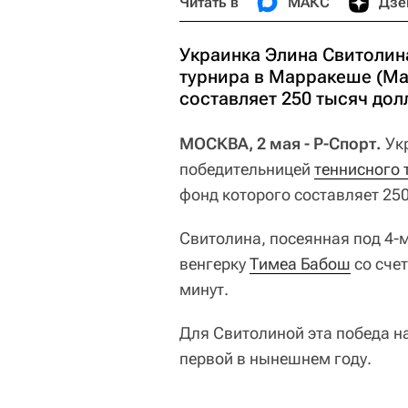
Читать в
МАКС
Дзе
Украинка Элина Свитолин
турнира в Марракеше (Ма
составляет 250 тысяч дол
МОСКВА, 2 мая - Р-Спорт.
Ук
победительницей
теннисного 
фонд которого составляет 25
Свитолина, посеянная под 4-
венгерку
Тимеа Бабош
со счет
минут.
Для Свитолиной эта победа на
первой в нынешнем году.