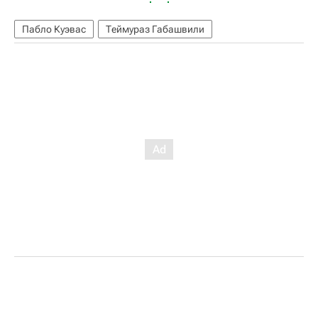
Пабло Куэвас
Теймураз Габашвили