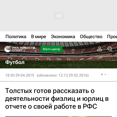
Политика
В мире
Экономика
Общество
Про
Матч-центр
Футбол
18:50 29.04.2015
(обновлено: 12:13 29.02.2016)
Толстых готов рассказать о
деятельности физлиц и юрлиц в
отчете о своей работе в РФС