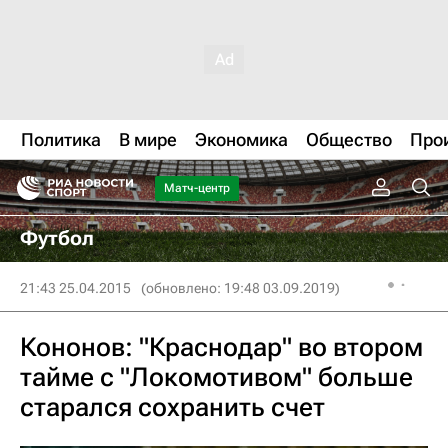
Политика
В мире
Экономика
Общество
Про
Матч-центр
Футбол
21:43 25.04.2015
(обновлено: 19:48 03.09.2019)
Кононов: "Краснодар" во втором
тайме с "Локомотивом" больше
старался сохранить счет