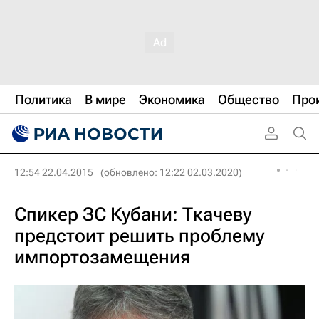
Политика
В мире
Экономика
Общество
Про
12:54 22.04.2015
(обновлено: 12:22 02.03.2020)
Спикер ЗС Кубани: Ткачеву
предстоит решить проблему
импортозамещения