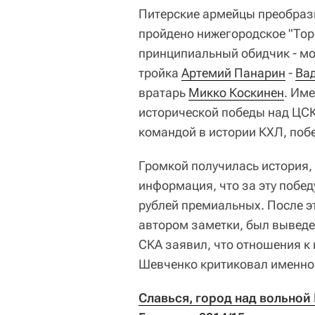
Питерские армейцы преобрази
пройдено нижегородское "Торп
принципиальный обидчик - мо
тройка
Артемий Панарин
-
Ва
вратарь
Микко Коскинен
. Им
исторической победы над ЦСК
командой в истории КХЛ, побед
Громкой получилась история,
информация, что за эту побе
рублей премиальных. После э
автором заметки, был выведен
СКА заявил, что отношения к 
Шевченко критиковал именно
Славься, город над вольной 