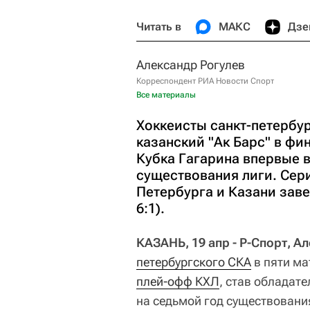
Читать в
МАКС
Дзе
Александр Рогулев
Корреспондент РИА Новости Спорт
Все материалы
Хоккеисты санкт-петербур
казанский "Ак Барс" в фи
Кубка Гагарина впервые в
существования лиги. Сер
Петербурга и Казани заверш
6:1).
КАЗАНЬ, 19 апр - Р-Спорт, А
петербургского СКА
в пяти ма
плей-офф КХЛ
, став обладат
на седьмой год существовани