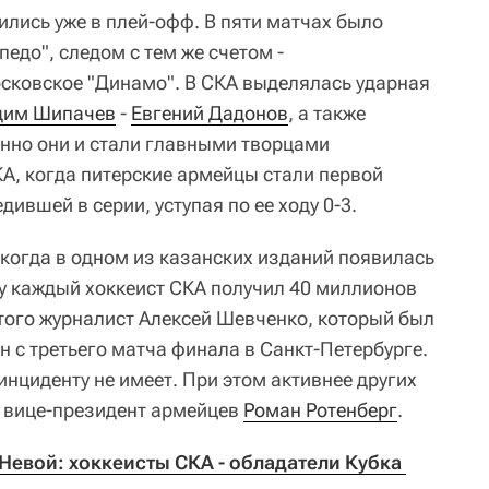
лись уже в плей-офф. В пяти матчах было
едо", следом с тем же счетом -
сковское "Динамо". В СКА выделялась ударная
дим Шипачев
-
Евгений Дадонов
, а также
енно они и стали главными творцами
А, когда питерские армейцы стали первой
ившей в серии, уступая по ее ходу 0-3.
 когда в одном из казанских изданий появилась
ду каждый хоккеист СКА получил 40 миллионов
того журналист Алексей Шевченко, который был
 с третьего матча финала в Санкт-Петербурге.
инциденту не имеет. При этом активнее других
 вице-президент армейцев
Роман Ротенберг
.
Невой: хоккеисты СКА - обладатели Кубка 