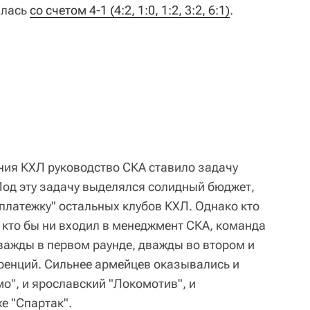
илась
со счетом 4-1 (4:2, 1:0, 1:2, 3:2, 6:1)
.
ния КХЛ руководство СКА ставило задачу
 Под эту задачу выделялся солидный бюджет,
латежку" остальных клубов КХЛ. Однако кто
 кто бы ни входил в менеджмент СКА, команда
важды в первом раунде, дважды во втором и
ренций. Сильнее армейцев оказывались и
о", и ярославский "Локомотив", и
е "Спартак".