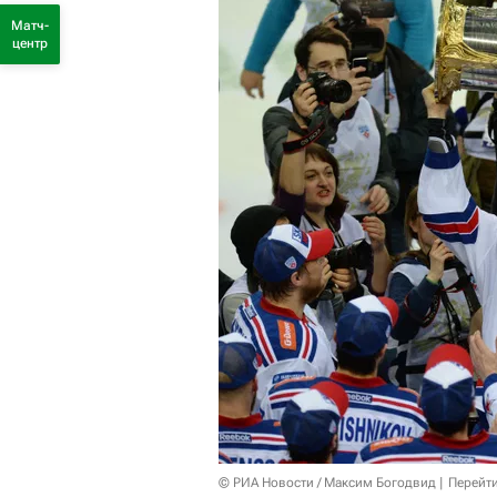
Матч-
центр
© РИА Новости / Максим Богодвид
Перейт