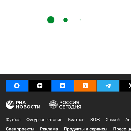
Футбол
Фигурное катание
Биатлон
ЗОЖ
Хоккей
Ав
Спецпроекты
Реклама
Продукты и сервисы
Пресс-ц