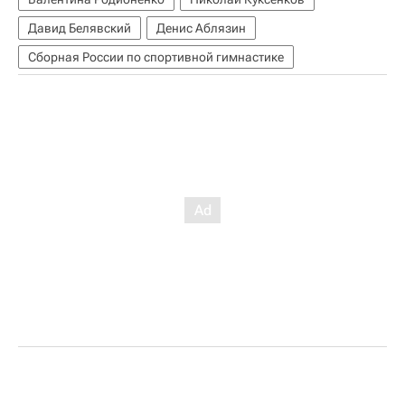
Давид Белявский
Денис Аблязин
Сборная России по спортивной гимнастике