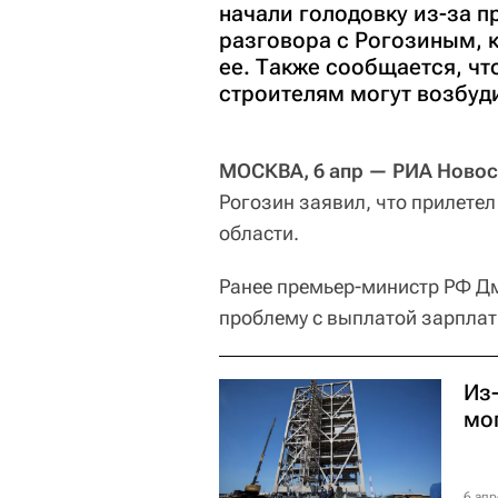
начали голодовку из-за п
разговора с Рогозиным, 
ее. Также сообщается, чт
строителям могут возбуди
МОСКВА, 6 апр — РИА Новос
Рогозин заявил, что прилете
области.
Ранее премьер-министр РФ Д
проблему с выплатой зарплат
Из
мо
6 апр