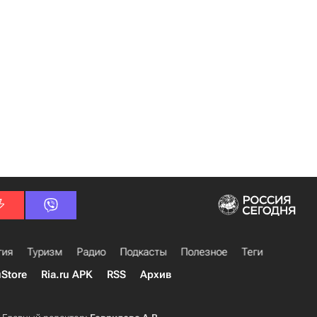
гия
Туризм
Радио
Подкасты
Полезное
Теги
uStore
Ria.ru APK
RSS
Архив