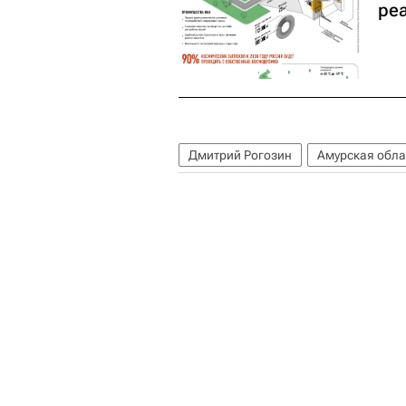
ре
Дмитрий Рогозин
Амурская обла