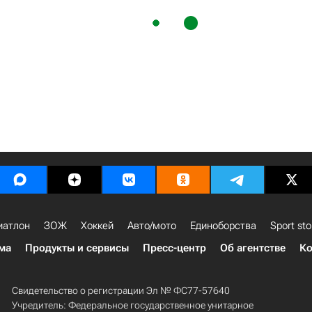
иатлон
ЗОЖ
Хоккей
Авто/мото
Единоборства
Sport sto
ма
Продукты и сервисы
Пресс-центр
Об агентстве
Ко
Свидетельство о регистрации Эл № ФС77-57640
Учредитель: Федеральное государственное унитарное