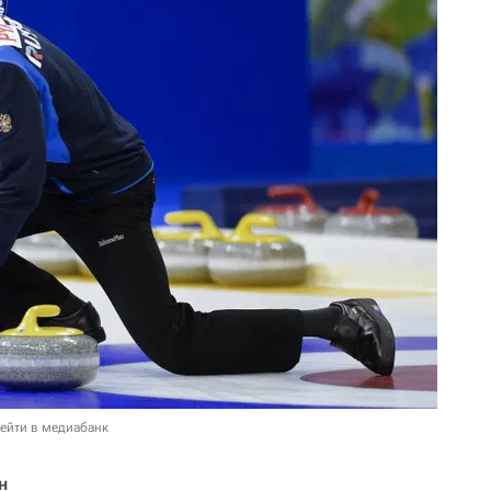
ейти в медиабанк
н