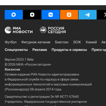
Футбол
Фигурное катание
Биатлон
ЗОЖ
Хоккей
Ав
Спецпроекты
Реклама
Продукты и сервисы
Пресс-ц
Версия 2023.1 Beta
© 2026 МИА «Россия сегодня»
Вакансии
Сетевое издание РИА Новости зарегистрировано
в Федеральной службе по надзору в сфере связи,
информационных технологий и массовых коммуникаций
(Роскомнадзор) 08 апреля 2014 года.
Свидетельство о регистрации Эл № ФС77-57640
Учредитель: Федеральное государственное унитарное