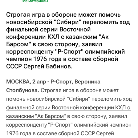
Все материалы
Строгая игра в обороне может помочь
новосибирской "Сибири" переломить ход
финальной серии Восточной
конференции КХЛ с казанским "Ак
Барсом" в свою сторону, заявил
корреспонденту "Р-Спорт" олимпийский
чемпион 1976 года в составе сборной
СССР Сергей Бабинов.
МОСКВА, 2 апр - Р-Спорт, Вероника
Столбунова.
Строгая игра в обороне может
помочь новосибирской "Сибири" переломить ход
финальной серии Восточной конференции КХЛ с 
казанским "Ак Барсом"
в свою сторону, заявил
корреспонденту "Р-Спорт" олимпийский чемпион
1976 года в составе сборной СССР Сергей