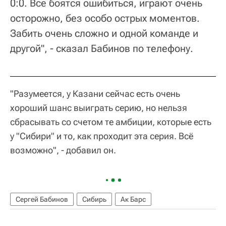
0:0. Все боятся ошибиться, играют очень
осторожно, без особо острых моментов.
Забить очень сложно и одной команде и
другой", - сказал Бабинов по телефону.
"Разумеется, у Казани сейчас есть очень
хороший шанс выиграть серию, но нельзя
сбрасывать со счетом те амбиции, которые есть
у "Сибири" и то, как проходит эта серия. Всё
возможно", - добавил он.
Сергей Бабинов
Сибирь
Ак Барс