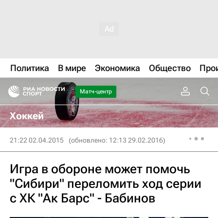
Политика
В мире
Экономика
Общество
Про
Матч-центр
Хоккей
21:22 02.04.2015
(обновлено: 12:13 29.02.2016)
Игра в обороне может помочь
"Сибири" переломить ход серии
с ХК "Ак Барс" - Бабинов