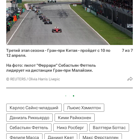
Третий этап сезона - Гран-при Китая - пройдет с 10 по
7 из 7
12 апреля.
На фото: пилот "Феррари" Себастьян Феттель
лидирует на дистанции Гран-при Малайзии.
© REUTERS / Olivia Harris Livepic
Карлос Сайнс-младший
Льюис Хэмилтон
Даниэль Риккьярдо
Кими Райкконен
Себастьян Феттель
Нико Росберг
Валттери Боттас
Фелипе Масса
Даниил Квят
Макс Ферстаппен