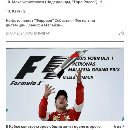
10. Макс Ферстаппен (Нидерланды, "Торо Россо") - 6...
13. Квят - 2.
На фото: пилот "Феррари" Себастьян Феттель на
дистанции Гран-при Малайзии.
© AFP 2024 / MOHD RASFAN
В Кубке конструкторов общий зачет после второго
6 из 7