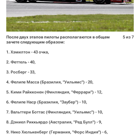
После двух этапов пилоты располагаются в общем
5 из 7
зачете следующим образом:
1. Хэмилтон - 43 очка,
2. Феттель - 40,
3. Росберг - 33,
4. Фелипе Масса (Бразилия, "Уильямс") - 20,
5. Кими Райкконен (Финляндия, "Феррари") - 12,
6. Фелипе Наср (Бразилия, "Заубер") - 10,
7. Вальттери Боттас (Финляндия, "Уильямс") - 10,
8. Дэниел Риккьярдо (Австралия, "Ред Булл") - 9,
9. Нико Хюлькенберг (Германия, "Форс Индия") - 6,