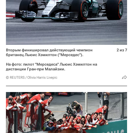
Вторым финишировал действующий чемпион
2 из 7
британец Льюис Хэмилтон ("Мерседес").
На фото: пилот "Мерседеса" Льюис Хэмилтон на
дистанции Гран-при Малайзии.
© REUTERS / Olivia Harris Livepic