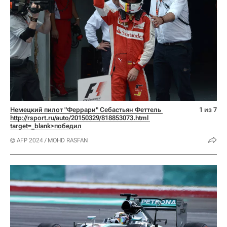
Немецкий пилот "Феррари" Себастьян Феттель 
1 из 7
http://rsport.ru/auto/20150329/818853073.html 
target=_blank>победил
© AFP 2024 / MOHD RASFAN