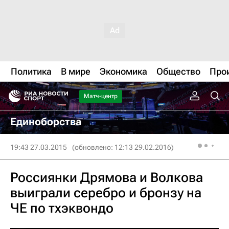
Политика
В мире
Экономика
Общество
Про
Матч-центр
Единоборства
19:43 27.03.2015
(обновлено: 12:13 29.02.2016)
Россиянки Дрямова и Волкова
выиграли серебро и бронзу на
ЧЕ по тхэквондо