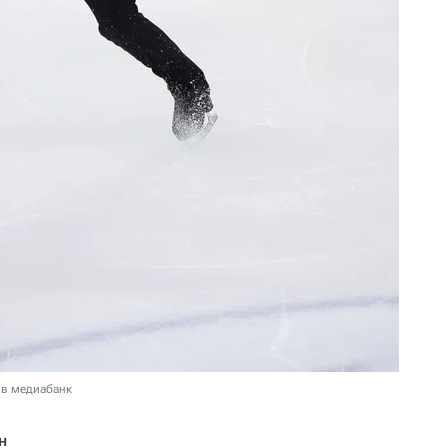
 в медиабанк
н