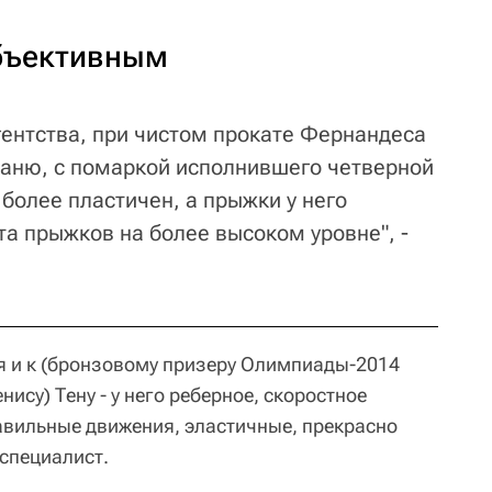
бъективным
ентства, при чистом прокате Фернандеса
 Ханю, с помаркой исполнившего четверной
 более пластичен, а прыжки у него
та прыжков на более высоком уровне", -
ся и к (бронзовому призеру Олимпиады-2014
ису) Тену - у него реберное, скоростное
равильные движения, эластичные, прекрасно
 специалист.