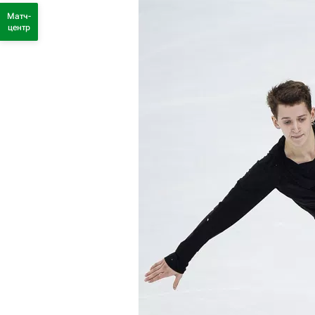
Матч-
центр