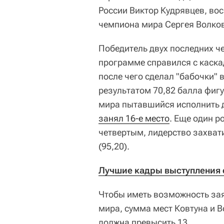
России Виктор Кудрявцев, вос
чемпиона мира Сергея Волко
Победитель двух последних ч
программе справился с каскад
после чего сделал "бабочки" 
результатом 70,82 балла фиг
мира пытавшийся исполнить д
занял 16-е место
. Еще один р
четвертым, лидерство захва
(95,20).
Лучшие кадры выступления 
Чтобы иметь возможность зая
мира, сумма мест Ковтуна и 
должна превысить 13.