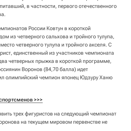
питавший, в частности, первого отечественного
ва.
емпионатов России Ковтун в короткой
ом из четверного сальхова и тройного тулупа,
вместо четверного тулупа и тройного акселя. С
урист, единственный из участников чемпионата
ва четверных прыжка в короткой программе,
оссиянин Воронов (84,70 балла) идет
тил олимпийский чемпион японец Юдзуру Ханю
спортсменов >>>
вить трех фигуристов на следующий чемпионат
Воронова на текущем мировом первенстве не